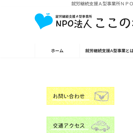
就労継続支援Ａ型事業所ＮＰＯ法人
コ
ナ
ン
ビ
テ
ゲ
ン
ー
ツ
シ
へ
ョ
ホーム
就労継続支援A型事業と
ス
ン
キ
に
ッ
移
プ
動