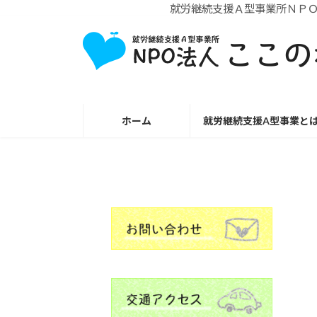
就労継続支援Ａ型事業所ＮＰＯ法人
コ
ナ
ン
ビ
テ
ゲ
ン
ー
ツ
シ
へ
ョ
ホーム
就労継続支援A型事業と
ス
ン
キ
に
ッ
移
プ
動